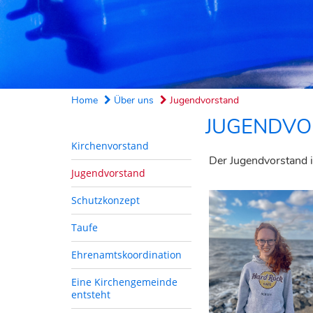
Home
Über uns
Jugendvorstand
JUGENDVO
Kirchenvorstand
Der Jugendvorstand i
Jugendvorstand
Schutzkonzept
Taufe
Ehrenamtskoordination
Eine Kirchengemeinde
entsteht