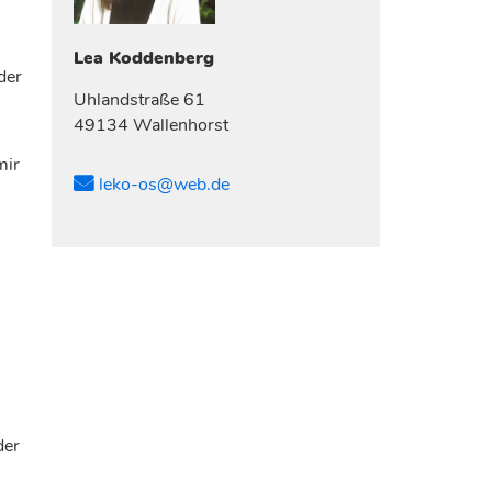
Lea
Koddenberg
der
Uhlandstraße 61
49134 Wallenhorst
mir
leko-os@web.de
l
der