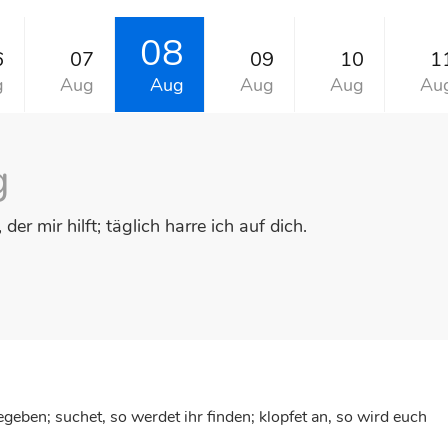
08
6
07
09
10
1
g
Aug
Aug
Aug
Aug
Au
g
 der mir hilft; täglich harre ich auf dich.
egeben; suchet, so werdet ihr finden; klopfet an, so wird euch